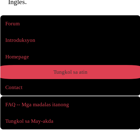
Ingles.
Forum
Introduksyon
Homepage
Tungkol sa atin
Contact
FAQ -- Mga madalas itanong
Tungkol sa May-akda