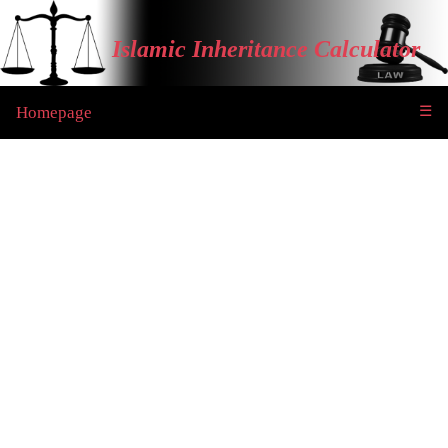
Islamic Inheritance Calculator
Homepage
☰