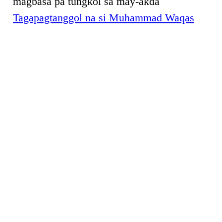
magbasa pa tungkol sa may-akda
Tagapagtanggol na si Muhammad Waqas